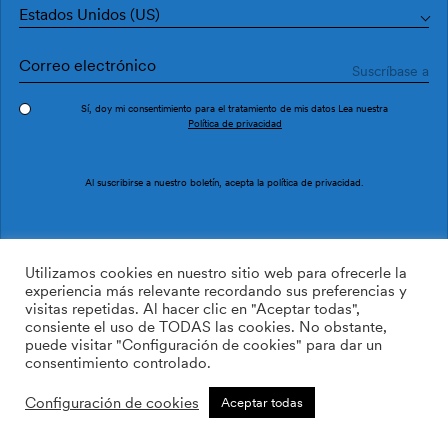
Estados Unidos (US)
Sí, doy mi consentimiento para el tratamiento de mis datos Lea nuestra
Política de privacidad
Pedir muestra
Ref. OG48031
Al suscribirse a nuestro boletín, acepta la
política de privacidad
.
Fusta OG48031
Utilizamos cookies en nuestro sitio web para ofrecerle la
experiencia más relevante recordando sus preferencias y
visitas repetidas. Al hacer clic en "Aceptar todas",
169.00
$
/roll
Cant:
Cantidad más
consiente el uso de TODAS las cookies. No obstante,
Cantidad menos
puede visitar "Configuración de cookies" para dar un
AÑADIR A LA LISTA DE
consentimiento controlado.
DESEOS
Configuración de cookies
Aceptar todas
Calcular rollos
Añadir a la cesta