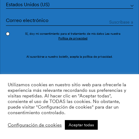
Estados Unidos (US)
Sí, doy mi consentimiento para el tratamiento de mis datos Lea nuestra
Política de privacidad
Pedir muestra
Ref. OG48019
Al suscribirse a nuestro boletín, acepta la
política de privacidad
.
Fusta OG48019
Utilizamos cookies en nuestro sitio web para ofrecerle la
experiencia más relevante recordando sus preferencias y
visitas repetidas. Al hacer clic en "Aceptar todas",
169.00
$
/roll
Cant:
Cantidad más
consiente el uso de TODAS las cookies. No obstante,
Cantidad menos
puede visitar "Configuración de cookies" para dar un
AÑADIR A LA LISTA DE
consentimiento controlado.
DESEOS
Configuración de cookies
Aceptar todas
Calcular rollos
Añadir a la cesta