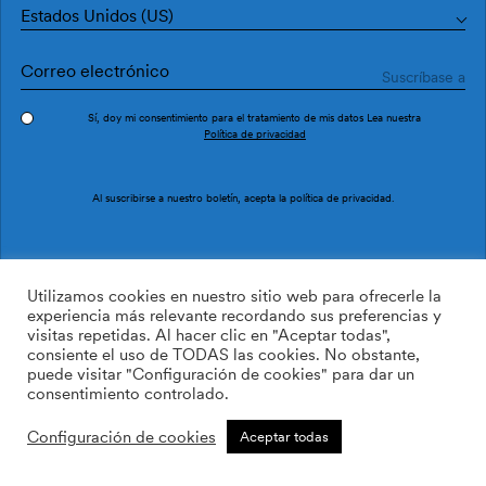
Estados Unidos (US)
Sí, doy mi consentimiento para el tratamiento de mis datos Lea nuestra
Política de privacidad
Pedir muestra
Ref. OG48017
Al suscribirse a nuestro boletín, acepta la
política de privacidad
.
Fusta OG48017
Utilizamos cookies en nuestro sitio web para ofrecerle la
experiencia más relevante recordando sus preferencias y
visitas repetidas. Al hacer clic en "Aceptar todas",
169.00
$
/roll
Cant:
Cantidad más
consiente el uso de TODAS las cookies. No obstante,
Cantidad menos
puede visitar "Configuración de cookies" para dar un
AÑADIR A LA LISTA DE
consentimiento controlado.
DESEOS
Configuración de cookies
Aceptar todas
Calcular rollos
Añadir a la cesta