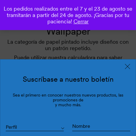
Los pedidos realizados entre el 7 y el 23 de agosto se
0
tramitarán a partir del 24 de agosto. ¡Gracias por tu
paciencia!
Cerrar
Wallpaper
La categoría de papel pintado incluye diseños con
un patrón repetido.
Puede utilizar nuestra calculadora para saber
cuántos repeated patterns necesita.
Utilice nuestros filtros para inspirarse.
Suscríbase a nuestro boletín
Sea el primero en conocer nuestros nuevos productos, las
Filtros
Última
promociones de
y mucho más.
Perfil