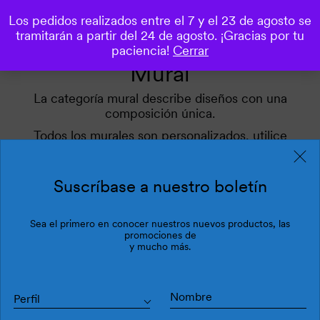
Los pedidos realizados entre el 7 y el 23 de agosto se
0
tramitarán a partir del 24 de agosto. ¡Gracias por tu
paciencia!
Cerrar
Mural
La categoría mural describe diseños con una
composición única.
Todos los murales son personalizados, utilice
nuestro simulador.
Aplique nuestros filtros para inspirarse.
Suscríbase a nuestro boletín
Sea el primero en conocer nuestros nuevos productos, las
Filtros
Última
promociones de
y mucho más.
Perfil