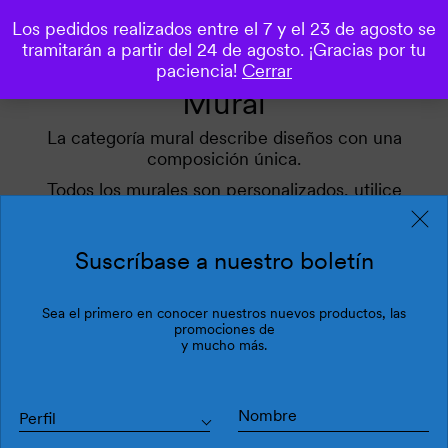
Los pedidos realizados entre el 7 y el 23 de agosto se
0
tramitarán a partir del 24 de agosto. ¡Gracias por tu
paciencia!
Cerrar
Mural
La categoría mural describe diseños con una
composición única.
Todos los murales son personalizados, utilice
nuestro simulador.
Aplique nuestros filtros para inspirarse.
Suscríbase a nuestro boletín
Sea el primero en conocer nuestros nuevos productos, las
Filtros
Última
promociones de
y mucho más.
Perfil