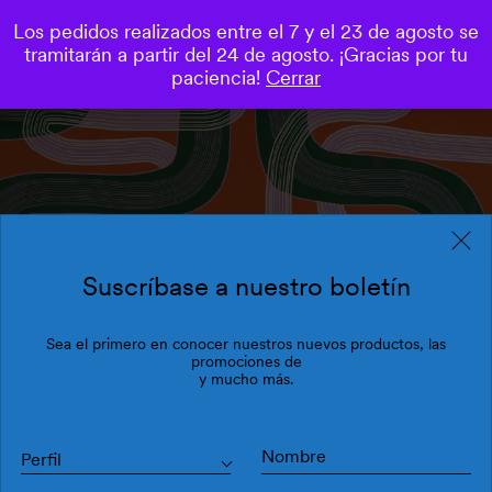
Los pedidos realizados entre el 7 y el 23 de agosto se
0
tramitarán a partir del 24 de agosto. ¡Gracias por tu
paciencia!
Cerrar
Suscríbase a nuestro boletín
Sea el primero en conocer nuestros nuevos productos, las
promociones de
y mucho más.
Perfil