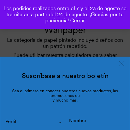
Los pedidos realizados entre el 7 y el 23 de agosto se
0
tramitarán a partir del 24 de agosto. ¡Gracias por tu
paciencia!
Cerrar
Wallpaper
La categoría de papel pintado incluye diseños con
un patrón repetido.
Puede utilizar nuestra calculadora para saber
cuántos repeated patterns necesita.
Utilice nuestros filtros para inspirarse.
Suscríbase a nuestro boletín
Sea el primero en conocer nuestros nuevos productos, las
Filtros
Última
promociones de
y mucho más.
Perfil