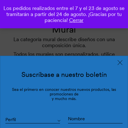
Los pedidos realizados entre el 7 y el 23 de agosto se
0
tramitarán a partir del 24 de agosto. ¡Gracias por tu
paciencia!
Cerrar
Mural
La categoría mural describe diseños con una
composición única.
Todos los murales son personalizados, utilice
nuestro simulador.
Aplique nuestros filtros para inspirarse.
Suscríbase a nuestro boletín
Sea el primero en conocer nuestros nuevos productos, las
Filtros
Última
promociones de
y mucho más.
Perfil