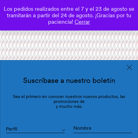
Los pedidos realizados entre el 7 y el 23 de agosto se
0
tramitarán a partir del 24 de agosto. ¡Gracias por tu
Save
paciencia!
Cerrar
Suscríbase a nuestro boletín
Sea el primero en conocer nuestros nuevos productos, las
promociones de
y mucho más.
Perfil