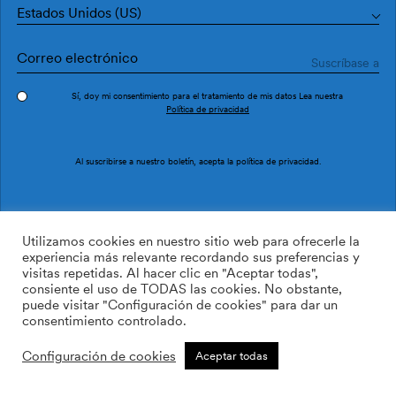
Estados Unidos (US)
Sí, doy mi consentimiento para el tratamiento de mis datos Lea nuestra
Política de privacidad
Pedir muestra
Ref. PU2907-4
Al suscribirse a nuestro boletín, acepta la
política de privacidad
.
Double PU2907-4
Utilizamos cookies en nuestro sitio web para ofrecerle la
experiencia más relevante recordando sus preferencias y
visitas repetidas. Al hacer clic en "Aceptar todas",
169.00
$
/roll
Cant:
Cantidad más
consiente el uso de TODAS las cookies. No obstante,
Cantidad menos
puede visitar "Configuración de cookies" para dar un
AÑADIR A LA LISTA DE
consentimiento controlado.
DESEOS
Configuración de cookies
Aceptar todas
Calcular rollos
Añadir a la cesta