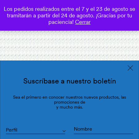
Los pedidos realizados entre el 7 y el 23 de agosto se
0
tramitarán a partir del 24 de agosto. ¡Gracias por tu
Save
paciencia!
Cerrar
Suscríbase a nuestro boletín
Sea el primero en conocer nuestros nuevos productos, las
promociones de
y mucho más.
Perfil