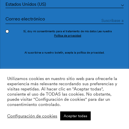
Estados Unidos (US)
Sí, doy mi consentimiento para el tratamiento de mis datos Lea nuestra
Política de privacidad
Pedir muestra
Ref. PU2907-5
Al suscribirse a nuestro boletín, acepta la
política de privacidad
.
Double PU2907-5
Utilizamos cookies en nuestro sitio web para ofrecerle la
experiencia más relevante recordando sus preferencias y
visitas repetidas. Al hacer clic en "Aceptar todas",
169.00
$
/roll
Cant:
Cantidad más
consiente el uso de TODAS las cookies. No obstante,
Cantidad menos
puede visitar "Configuración de cookies" para dar un
AÑADIR A LA LISTA DE
consentimiento controlado.
DESEOS
Configuración de cookies
Aceptar todas
Calcular rollos
Añadir a la cesta