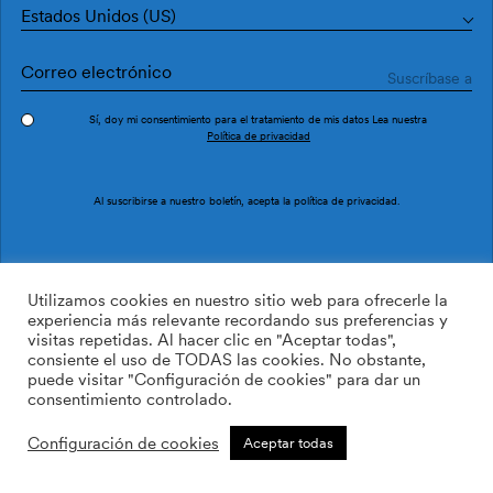
Estados Unidos (US)
Sí, doy mi consentimiento para el tratamiento de mis datos Lea nuestra
Política de privacidad
Pedir muestra
Ref. EF4902-5
Al suscribirse a nuestro boletín, acepta la
política de privacidad
.
Rebel Dots EF4902-5
Utilizamos cookies en nuestro sitio web para ofrecerle la
experiencia más relevante recordando sus preferencias y
visitas repetidas. Al hacer clic en "Aceptar todas",
169.00
$
/roll
Cant:
Cantidad más
consiente el uso de TODAS las cookies. No obstante,
Cantidad menos
puede visitar "Configuración de cookies" para dar un
AÑADIR A LA LISTA DE
consentimiento controlado.
DESEOS
Configuración de cookies
Aceptar todas
Calcular rollos
Añadir a la cesta