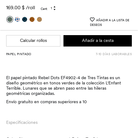
169.00
$
/roll
Cant:
Cantidad más
Cantidad menos
AÑADIR A LA LISTA DE
DESEOS
Calcular rollos
Añadir a la cesta
PAPEL PINTADO
7-10 DÍAS LABORABLES
El papel pintado Rebel Dots EF4902-4 de Tres Tintas es un
diseño geométrico en tonos verdes de la colección L'Enfant
Terrible. Lunares que se abren paso entre las hileras
geométricas organizadas.
Envío gratuito en compras superiores a 10
Especificaciones