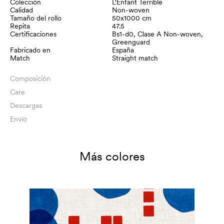
Colección
L'Enfant Terrible
Calidad
Non-woven
Tamaño del rollo
50x1000 cm
Repita
47.5
Certificaciones
Bs1-d0, Clase A Non-woven,
Greenguard
Fabricado en
España
Match
Straight match
Composición
Care
Descargas
Envío
Más colores