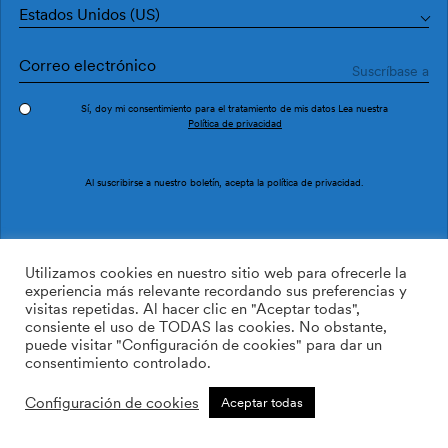
Estados Unidos (US)
Sí, doy mi consentimiento para el tratamiento de mis datos Lea nuestra
Política de privacidad
Pedir muestra
Ref. 1990-2
Al suscribirse a nuestro boletín, acepta la
política de privacidad
.
Lletras I Tipos 1990-2
Utilizamos cookies en nuestro sitio web para ofrecerle la
experiencia más relevante recordando sus preferencias y
visitas repetidas. Al hacer clic en "Aceptar todas",
169.00
$
/roll
Cant:
Cantidad más
consiente el uso de TODAS las cookies. No obstante,
Cantidad menos
puede visitar "Configuración de cookies" para dar un
AÑADIR A LA LISTA DE
consentimiento controlado.
DESEOS
Configuración de cookies
Aceptar todas
Calcular rollos
Añadir a la cesta