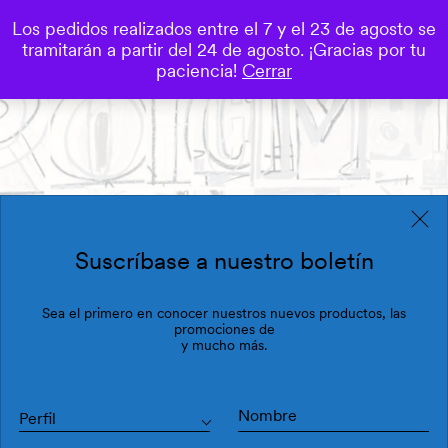
Los pedidos realizados entre el 7 y el 23 de agosto se
0
tramitarán a partir del 24 de agosto. ¡Gracias por tu
Save
paciencia!
Cerrar
Suscríbase a nuestro boletín
Sea el primero en conocer nuestros nuevos productos, las
promociones de
y mucho más.
Perfil