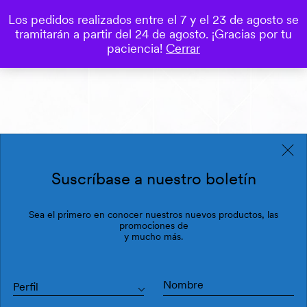
Los pedidos realizados entre el 7 y el 23 de agosto se
0
tramitarán a partir del 24 de agosto. ¡Gracias por tu
Save
paciencia!
Cerrar
Suscríbase a nuestro boletín
Sea el primero en conocer nuestros nuevos productos, las
promociones de
y mucho más.
Perfil