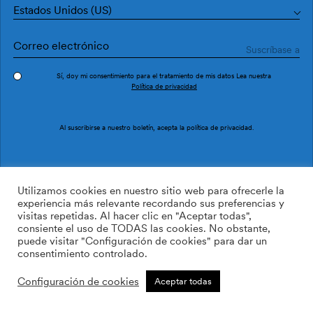
Estados Unidos (US)
Sí, doy mi consentimiento para el tratamiento de mis datos Lea nuestra
Política de privacidad
Pedir muestra
Ref. M3049-1
Al suscribirse a nuestro boletín, acepta la
política de privacidad
.
Ebore M3049-1
Utilizamos cookies en nuestro sitio web para ofrecerle la
experiencia más relevante recordando sus preferencias y
visitas repetidas. Al hacer clic en "Aceptar todas",
/m2
113.64
$
consiente el uso de TODAS las cookies. No obstante,
puede visitar "Configuración de cookies" para dar un
AÑADIR A LA LISTA DE
consentimiento controlado.
DESEOS
Configuración de cookies
Aceptar todas
Tamaño personalizado
Añadir a la cesta