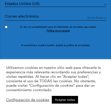
Estados Unidos (US)
Sí, doy mi consentimiento para el tratamiento de mis datos Lea nuestra
Política de privacidad
Pedir muestra
Ref. AN4601-1
Al suscribirse a nuestro boletín, acepta la
política de privacidad
.
Ukiyo AN4601-1
Utilizamos cookies en nuestro sitio web para ofrecerle la
experiencia más relevante recordando sus preferencias y
visitas repetidas. Al hacer clic en "Aceptar todas",
169.00
$
/roll
Cant:
Cantidad más
consiente el uso de TODAS las cookies. No obstante,
Cantidad menos
puede visitar "Configuración de cookies" para dar un
AÑADIR A LA LISTA DE
consentimiento controlado.
DESEOS
Configuración de cookies
Aceptar todas
Calcular rollos
Añadir a la cesta