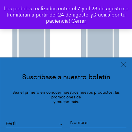
Los pedidos realizados entre el 7 y el 23 de agosto se
0
tramitarán a partir del 24 de agosto. ¡Gracias por tu
Save
paciencia!
Cerrar
Suscríbase a nuestro boletín
Sea el primero en conocer nuestros nuevos productos, las
promociones de
y mucho más.
Perfil