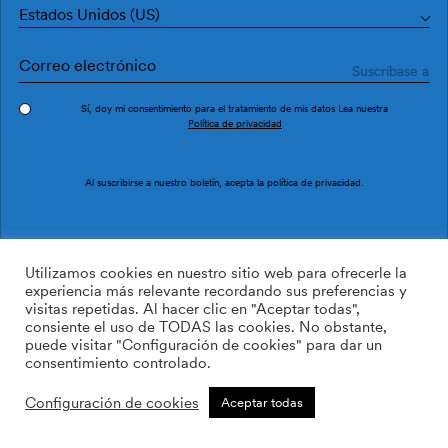
Estados Unidos (US)
Sí, doy mi consentimiento para el tratamiento de mis datos Lea nuestra
Política de privacidad
Pedir muestra
Ref. TI3605-2
Al suscribirse a nuestro boletín, acepta la
política de privacidad
.
Sinus TI3605-2
Utilizamos cookies en nuestro sitio web para ofrecerle la
experiencia más relevante recordando sus preferencias y
visitas repetidas. Al hacer clic en "Aceptar todas",
169.00
$
/roll
Cant:
Cantidad más
consiente el uso de TODAS las cookies. No obstante,
Cantidad menos
puede visitar "Configuración de cookies" para dar un
AÑADIR A LA LISTA DE
consentimiento controlado.
DESEOS
Configuración de cookies
Aceptar todas
Calcular rollos
Añadir a la cesta