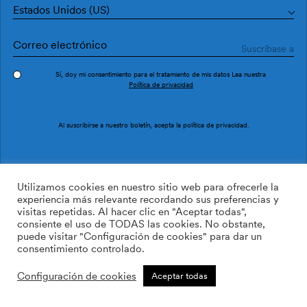
Estados Unidos (US)
Sí, doy mi consentimiento para el tratamiento de mis datos Lea nuestra
Política de privacidad
Pedir muestra
Ref. NP5107-1
Al suscribirse a nuestro boletín, acepta la
política de privacidad
.
Linear Footprints Beige
Utilizamos cookies en nuestro sitio web para ofrecerle la
experiencia más relevante recordando sus preferencias y
visitas repetidas. Al hacer clic en "Aceptar todas",
169.00
$
/roll
Cant:
Cantidad más
consiente el uso de TODAS las cookies. No obstante,
Cantidad menos
puede visitar "Configuración de cookies" para dar un
AÑADIR A LA LISTA DE
consentimiento controlado.
DESEOS
Configuración de cookies
Aceptar todas
Calcular rollos
Añadir a la cesta