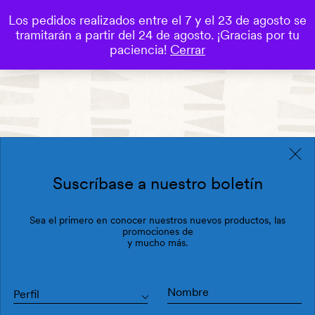
Los pedidos realizados entre el 7 y el 23 de agosto se
0
tramitarán a partir del 24 de agosto. ¡Gracias por tu
Save
paciencia!
Cerrar
Suscríbase a nuestro boletín
Sea el primero en conocer nuestros nuevos productos, las
promociones de
y mucho más.
Perfil