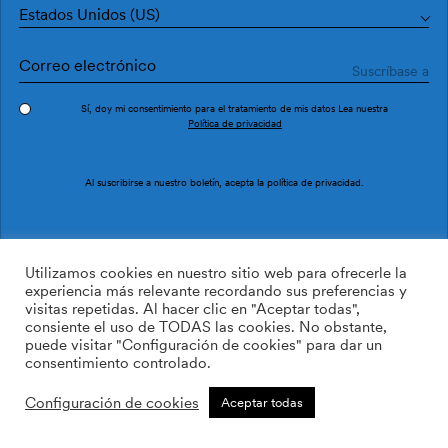
Estados Unidos (US)
Sí, doy mi consentimiento para el tratamiento de mis datos Lea nuestra
Política de privacidad
Pedir muestra
Ref. TI3603-2
Al suscribirse a nuestro boletín, acepta la
política de privacidad
.
Linde TI3603-2
Utilizamos cookies en nuestro sitio web para ofrecerle la
experiencia más relevante recordando sus preferencias y
visitas repetidas. Al hacer clic en "Aceptar todas",
169.00
$
/roll
Cant:
Cantidad más
consiente el uso de TODAS las cookies. No obstante,
Cantidad menos
puede visitar "Configuración de cookies" para dar un
AÑADIR A LA LISTA DE
consentimiento controlado.
DESEOS
Configuración de cookies
Aceptar todas
Calcular rollos
Añadir a la cesta