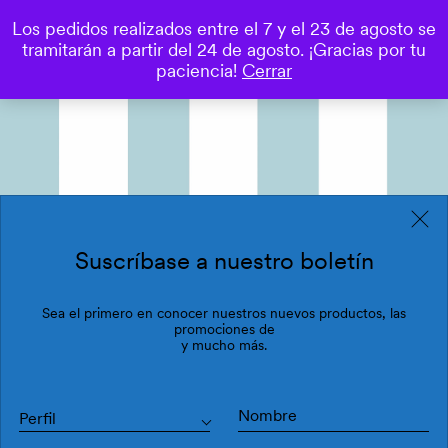
Los pedidos realizados entre el 7 y el 23 de agosto se
0
tramitarán a partir del 24 de agosto. ¡Gracias por tu
Save
paciencia!
Cerrar
Suscríbase a nuestro boletín
Sea el primero en conocer nuestros nuevos productos, las
promociones de
y mucho más.
Perfil