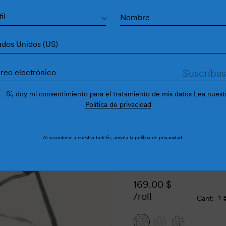
L.A. 
il
ados Unidos (US)
Sí, doy mi consentimiento para el tratamiento de mis datos Lea nuest
Política de privacidad
Al suscribirse a nuestro boletín, acepta la
política de privacidad
.
169.00
$
/roll
Cant: