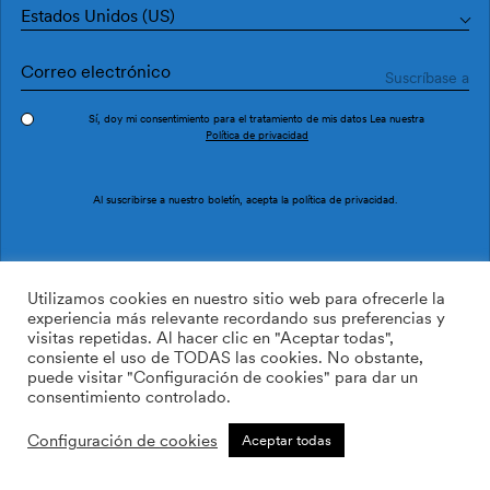
Estados Unidos (US)
Sí, doy mi consentimiento para el tratamiento de mis datos Lea nuestra
Política de privacidad
Pedir muestra
Ref. M3026-1
Al suscribirse a nuestro boletín, acepta la
política de privacidad
.
Soleá M3026-1
Utilizamos cookies en nuestro sitio web para ofrecerle la
experiencia más relevante recordando sus preferencias y
visitas repetidas. Al hacer clic en "Aceptar todas",
/m2
113.64
$
consiente el uso de TODAS las cookies. No obstante,
puede visitar "Configuración de cookies" para dar un
AÑADIR A LA LISTA DE
consentimiento controlado.
DESEOS
Configuración de cookies
Aceptar todas
Tamaño personalizado
Añadir a la cesta