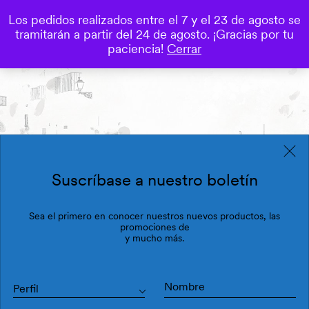
Los pedidos realizados entre el 7 y el 23 de agosto se
0
tramitarán a partir del 24 de agosto. ¡Gracias por tu
Save
paciencia!
Cerrar
Suscríbase a nuestro boletín
Sea el primero en conocer nuestros nuevos productos, las
promociones de
y mucho más.
Perfil