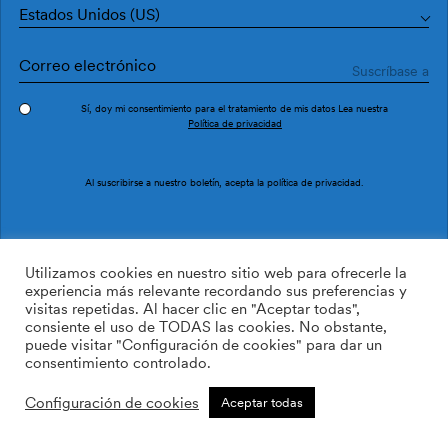
Estados Unidos (US)
Sí, doy mi consentimiento para el tratamiento de mis datos Lea nuestra
Política de privacidad
Pedir muestra
Ref. IT4404-2
Al suscribirse a nuestro boletín, acepta la
política de privacidad
.
Flabelo IT4404-2
Utilizamos cookies en nuestro sitio web para ofrecerle la
experiencia más relevante recordando sus preferencias y
visitas repetidas. Al hacer clic en "Aceptar todas",
169.00
$
/roll
Cant:
Cantidad más
consiente el uso de TODAS las cookies. No obstante,
Cantidad menos
puede visitar "Configuración de cookies" para dar un
AÑADIR A LA LISTA DE
consentimiento controlado.
DESEOS
Configuración de cookies
Aceptar todas
Calcular rollos
Añadir a la cesta