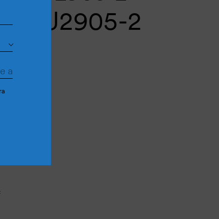
ts PU2905-2
ra
Cantidad más
Cantidad menos