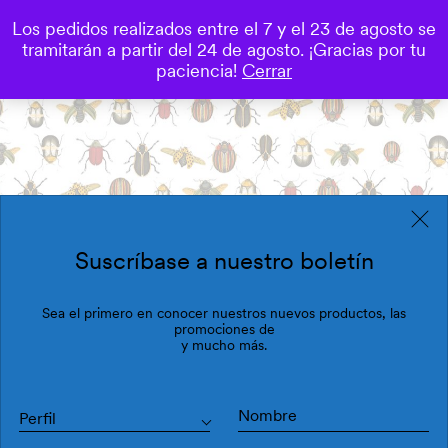
Los pedidos realizados entre el 7 y el 23 de agosto se
0
tramitarán a partir del 24 de agosto. ¡Gracias por tu
Save
paciencia!
Cerrar
Suscríbase a nuestro boletín
Sea el primero en conocer nuestros nuevos productos, las
promociones de
y mucho más.
Perfil