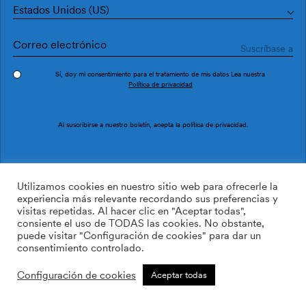
Estados Unidos (US)
Sí, doy mi consentimiento para el tratamiento de mis datos Lea nuestra
Política de privacidad
Pedir muestra
Ref. 2602-1
Al suscribirse a nuestro boletín, acepta la
política de privacidad
.
Coleopter 2602-1
Utilizamos cookies en nuestro sitio web para ofrecerle la
experiencia más relevante recordando sus preferencias y
visitas repetidas. Al hacer clic en "Aceptar todas",
169.00
$
/roll
Cant:
Cantidad más
consiente el uso de TODAS las cookies. No obstante,
Cantidad menos
puede visitar "Configuración de cookies" para dar un
AÑADIR A LA LISTA DE
consentimiento controlado.
DESEOS
Configuración de cookies
Aceptar todas
Calcular rollos
Añadir a la cesta