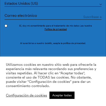
Estados Unidos (US)
Sí, doy mi consentimiento para el tratamiento de mis datos Lea nuestra
Política de privacidad
Pedir muestra
Ref. M3048-1
Al suscribirse a nuestro boletín, acepta la
política de privacidad
.
Ueris M3048-1
Utilizamos cookies en nuestro sitio web para ofrecerle la
experiencia más relevante recordando sus preferencias y
visitas repetidas. Al hacer clic en "Aceptar todas",
/m2
113.64
$
consiente el uso de TODAS las cookies. No obstante,
puede visitar "Configuración de cookies" para dar un
AÑADIR A LA LISTA DE
consentimiento controlado.
DESEOS
Configuración de cookies
Aceptar todas
Tamaño personalizado
Añadir a la cesta