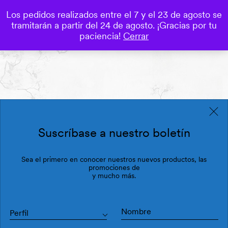
Los pedidos realizados entre el 7 y el 23 de agosto se
0
tramitarán a partir del 24 de agosto. ¡Gracias por tu
Save
paciencia!
Cerrar
Suscríbase a nuestro boletín
Sea el primero en conocer nuestros nuevos productos, las
promociones de
y mucho más.
Perfil