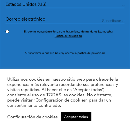
Estados Unidos (US)
Sí, doy mi consentimiento para el tratamiento de mis datos Lea nuestra
Política de privacidad
Pedir muestra
Ref. M3224-1
Al suscribirse a nuestro boletín, acepta la
política de privacidad
.
Traxe M3224-1
Utilizamos cookies en nuestro sitio web para ofrecerle la
experiencia más relevante recordando sus preferencias y
visitas repetidas. Al hacer clic en "Aceptar todas",
/m2
113.64
$
consiente el uso de TODAS las cookies. No obstante,
puede visitar "Configuración de cookies" para dar un
AÑADIR A LA LISTA DE
consentimiento controlado.
DESEOS
Configuración de cookies
Aceptar todas
Tamaño personalizado
Añadir a la cesta