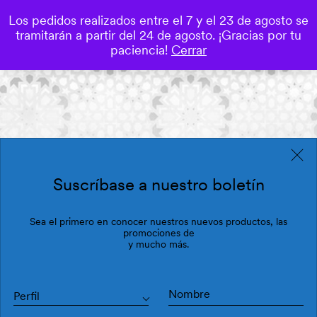
Los pedidos realizados entre el 7 y el 23 de agosto se
0
tramitarán a partir del 24 de agosto. ¡Gracias por tu
Save
paciencia!
Cerrar
Suscríbase a nuestro boletín
Sea el primero en conocer nuestros nuevos productos, las
promociones de
y mucho más.
Perfil