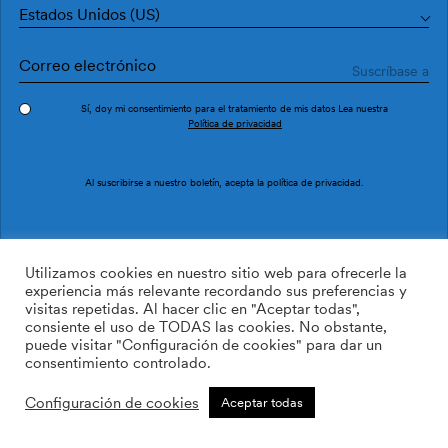
Estados Unidos (US)
Sí, doy mi consentimiento para el tratamiento de mis datos Lea nuestra
Política de privacidad
Pedir muestra
Ref. M2607-3
Al suscribirse a nuestro boletín, acepta la
política de privacidad
.
Tessello M2607-3
Utilizamos cookies en nuestro sitio web para ofrecerle la
experiencia más relevante recordando sus preferencias y
visitas repetidas. Al hacer clic en "Aceptar todas",
/m2
113.64
$
consiente el uso de TODAS las cookies. No obstante,
puede visitar "Configuración de cookies" para dar un
AÑADIR A LA LISTA DE
consentimiento controlado.
DESEOS
Configuración de cookies
Aceptar todas
Tamaño personalizado
Añadir a la cesta