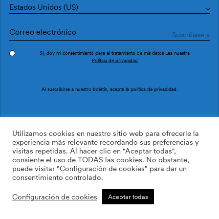
Estados Unidos (US)
Sí, doy mi consentimiento para el tratamiento de mis datos Lea nuestra
Política de privacidad
Pedir muestra
Ref. M4502-3
Al suscribirse a nuestro boletín, acepta la
política de privacidad
.
Kintsugi M4502-3
Utilizamos cookies en nuestro sitio web para ofrecerle la
experiencia más relevante recordando sus preferencias y
visitas repetidas. Al hacer clic en "Aceptar todas",
/m2
113.64
$
consiente el uso de TODAS las cookies. No obstante,
puede visitar "Configuración de cookies" para dar un
AÑADIR A LA LISTA DE
consentimiento controlado.
DESEOS
Configuración de cookies
Aceptar todas
Tamaño personalizado
Añadir a la cesta