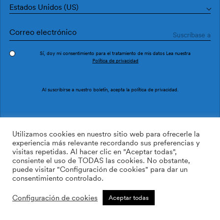
Estados Unidos (US)
Sí, doy mi consentimiento para el tratamiento de mis datos Lea nuestra
Política de privacidad
Pedir muestra
Ref. M5101-3
Al suscribirse a nuestro boletín, acepta la
política de privacidad
.
Jungle Arches Toasted
Utilizamos cookies en nuestro sitio web para ofrecerle la
experiencia más relevante recordando sus preferencias y
visitas repetidas. Al hacer clic en "Aceptar todas",
/m2
113.64
$
consiente el uso de TODAS las cookies. No obstante,
puede visitar "Configuración de cookies" para dar un
AÑADIR A LA LISTA DE
consentimiento controlado.
DESEOS
Configuración de cookies
Aceptar todas
Tamaño personalizado
Añadir a la cesta