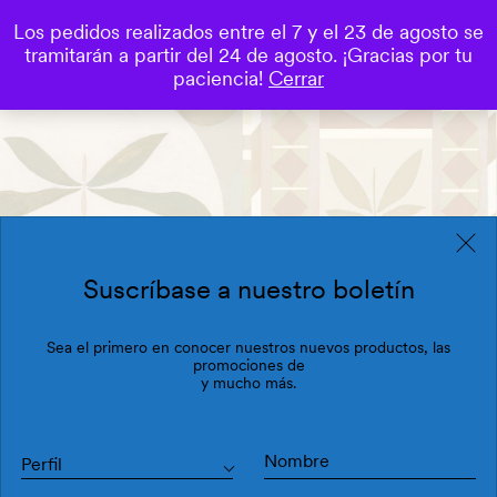
Los pedidos realizados entre el 7 y el 23 de agosto se
0
tramitarán a partir del 24 de agosto. ¡Gracias por tu
Save
paciencia!
Cerrar
Suscríbase a nuestro boletín
Sea el primero en conocer nuestros nuevos productos, las
promociones de
y mucho más.
Perfil