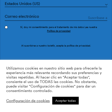
Estados Unidos (US)
Sí, doy mi consentimiento para el tratamiento de mis datos Lea nuestra
Política de privacidad
Pedir muestra
Ref. M5101-2
Al suscribirse a nuestro boletín, acepta la
política de privacidad
.
Jungle Arches Beige
Utilizamos cookies en nuestro sitio web para ofrecerle la
experiencia más relevante recordando sus preferencias y
visitas repetidas. Al hacer clic en "Aceptar todas",
/m2
113.64
$
consiente el uso de TODAS las cookies. No obstante,
puede visitar "Configuración de cookies" para dar un
AÑADIR A LA LISTA DE
consentimiento controlado.
DESEOS
Configuración de cookies
Aceptar todas
Tamaño personalizado
Añadir a la cesta