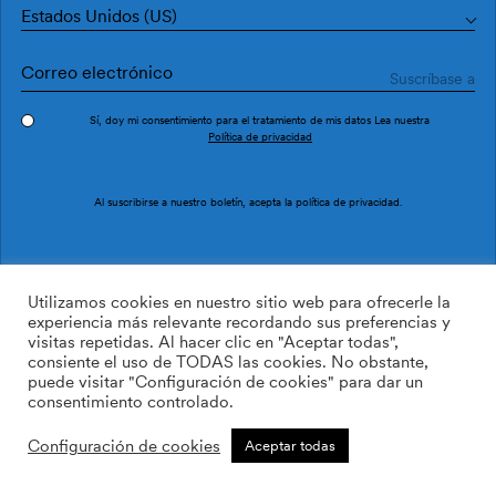
Estados Unidos (US)
Sí, doy mi consentimiento para el tratamiento de mis datos Lea nuestra
Política de privacidad
Pedir muestra
Ref. M3211-2
Al suscribirse a nuestro boletín, acepta la
política de privacidad
.
Estrada M3211-2
Utilizamos cookies en nuestro sitio web para ofrecerle la
experiencia más relevante recordando sus preferencias y
visitas repetidas. Al hacer clic en "Aceptar todas",
/m2
113.64
$
consiente el uso de TODAS las cookies. No obstante,
puede visitar "Configuración de cookies" para dar un
AÑADIR A LA LISTA DE
consentimiento controlado.
DESEOS
Configuración de cookies
Aceptar todas
Tamaño personalizado
Añadir a la cesta