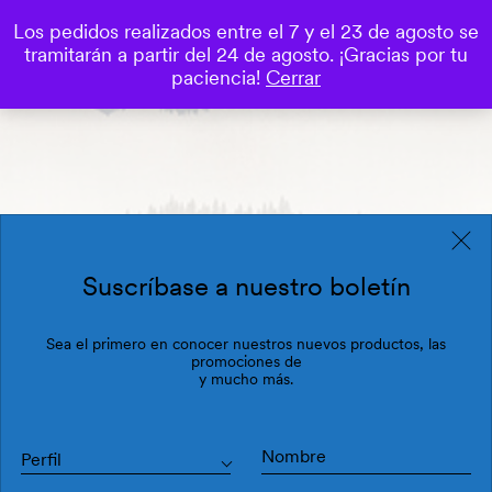
Los pedidos realizados entre el 7 y el 23 de agosto se
0
tramitarán a partir del 24 de agosto. ¡Gracias por tu
Save
paciencia!
Cerrar
Suscríbase a nuestro boletín
Sea el primero en conocer nuestros nuevos productos, las
promociones de
y mucho más.
Perfil