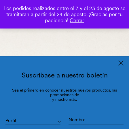
Los pedidos realizados entre el 7 y el 23 de agosto se
0
tramitarán a partir del 24 de agosto. ¡Gracias por tu
Save
paciencia!
Cerrar
Suscríbase a nuestro boletín
Sea el primero en conocer nuestros nuevos productos, las
promociones de
y mucho más.
Perfil