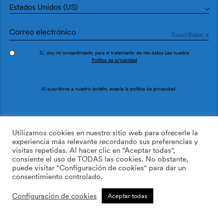
Estados Unidos (US)
Sí, doy mi consentimiento para el tratamiento de mis datos Lea nuestra
Política de privacidad
Pedir muestra
Ref. M3033-2
Al suscribirse a nuestro boletín, acepta la
política de privacidad
.
Confín M3033-2
Utilizamos cookies en nuestro sitio web para ofrecerle la
experiencia más relevante recordando sus preferencias y
visitas repetidas. Al hacer clic en "Aceptar todas",
/m2
113.64
$
consiente el uso de TODAS las cookies. No obstante,
puede visitar "Configuración de cookies" para dar un
AÑADIR A LA LISTA DE
consentimiento controlado.
DESEOS
Configuración de cookies
Aceptar todas
Tamaño personalizado
Añadir a la cesta