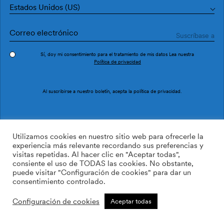
Estados Unidos (US)
Sí, doy mi consentimiento para el tratamiento de mis datos Lea nuestra
Política de privacidad
Pedir muestra
Ref. LL3105-2
Al suscribirse a nuestro boletín, acepta la
política de privacidad
.
NUS LL3105-2
Utilizamos cookies en nuestro sitio web para ofrecerle la
experiencia más relevante recordando sus preferencias y
visitas repetidas. Al hacer clic en "Aceptar todas",
169.00
$
/roll
Cant:
Cantidad más
consiente el uso de TODAS las cookies. No obstante,
Cantidad menos
puede visitar "Configuración de cookies" para dar un
AÑADIR A LA LISTA DE
consentimiento controlado.
DESEOS
Configuración de cookies
Aceptar todas
Calcular rollos
Añadir a la cesta