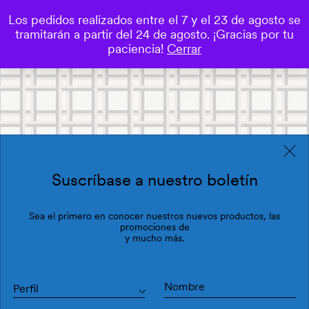
Los pedidos realizados entre el 7 y el 23 de agosto se
0
tramitarán a partir del 24 de agosto. ¡Gracias por tu
Save
paciencia!
Cerrar
Suscríbase a nuestro boletín
Sea el primero en conocer nuestros nuevos productos, las
promociones de
y mucho más.
Perfil