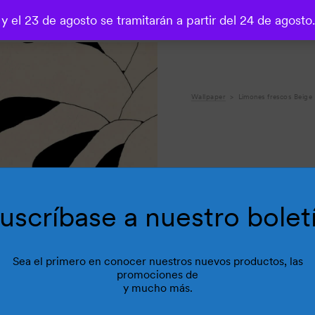
 y el 23 de agosto se tramitarán a partir del 24 de agosto
o
Wallpaper
Limones frescos Beige
uscríbase a nuestro bolet
Sea el primero en conocer nuestros nuevos productos, las
promociones de
y mucho más.
R