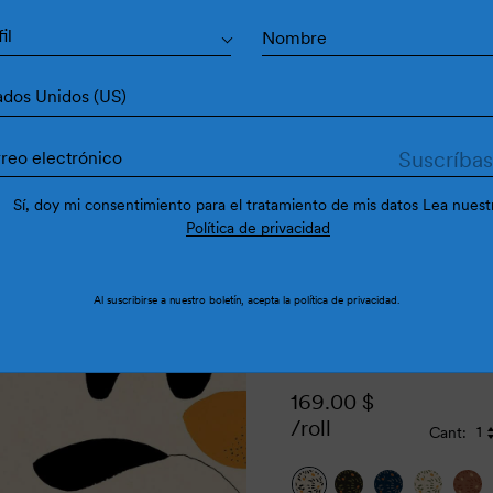
Fres
il
ados Unidos (US)
Sí, doy mi consentimiento para el tratamiento de mis datos Lea nuest
Política de privacidad
Al suscribirse a nuestro boletín, acepta la
política de privacidad
.
169.00
$
/roll
Cant: