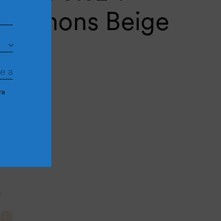
h Lemons Beige
ra
Cantidad más
Cantidad menos