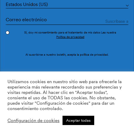
Estados Unidos (US)
Sí, doy mi consentimiento para el tratamiento de mis datos Lea nuestra
Política de privacidad
Pedir muestra
Ref. LL3106-3
Al suscribirse a nuestro boletín, acepta la
política de privacidad
.
FAR LL3106-3
Utilizamos cookies en nuestro sitio web para ofrecerle la
experiencia más relevante recordando sus preferencias y
visitas repetidas. Al hacer clic en "Aceptar todas",
169.00
$
/roll
Cant:
Cantidad más
consiente el uso de TODAS las cookies. No obstante,
Cantidad menos
puede visitar "Configuración de cookies" para dar un
AÑADIR A LA LISTA DE
consentimiento controlado.
DESEOS
Configuración de cookies
Aceptar todas
Calcular rollos
Añadir a la cesta