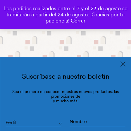
Los pedidos realizados entre el 7 y el 23 de agosto se
0
tramitarán a partir del 24 de agosto. ¡Gracias por tu
Save
paciencia!
Cerrar
Suscríbase a nuestro boletín
Sea el primero en conocer nuestros nuevos productos, las
promociones de
y mucho más.
Perfil