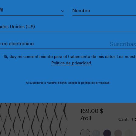
Éc
il
ados Unidos (US)
Sí, doy mi consentimiento para el tratamiento de mis datos Lea nuest
Política de privacidad
Al suscribirse a nuestro boletín, acepta la
política de privacidad
.
169.00
$
/roll
Cant: