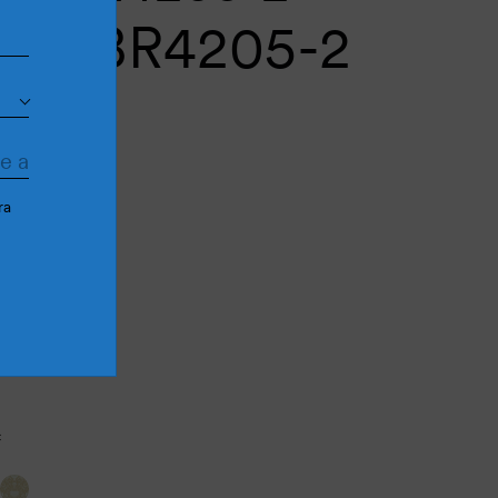
às BR4205-2
ra
Cantidad más
Cantidad menos