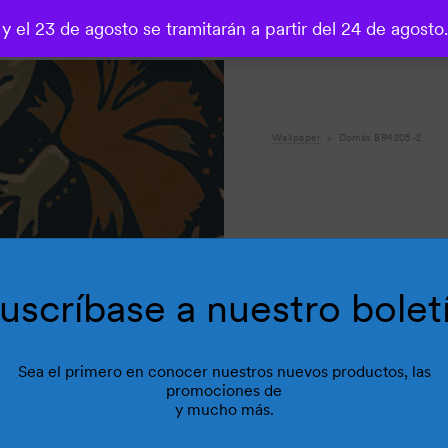
 y el 23 de agosto se tramitarán a partir del 24 de agosto
o
Wallpaper
Domàs BR4205-2
uscríbase a nuestro bolet
Sea el primero en conocer nuestros nuevos productos, las
promociones de
y mucho más.
R