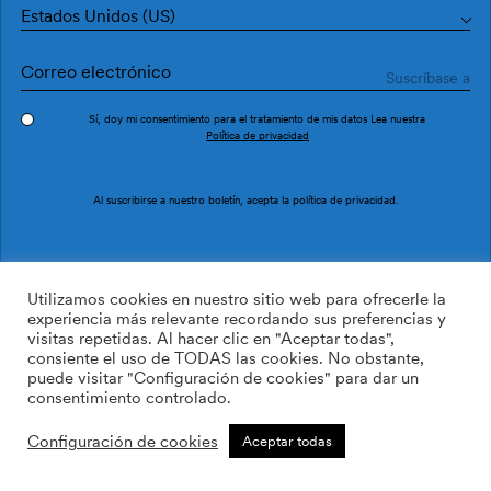
Estados Unidos (US)
Sí, doy mi consentimiento para el tratamiento de mis datos Lea nuestra
Política de privacidad
Pedir muestra
Ref. LL3101-2
Al suscribirse a nuestro boletín, acepta la
política de privacidad
.
BLAUA LL3101-2
Utilizamos cookies en nuestro sitio web para ofrecerle la
experiencia más relevante recordando sus preferencias y
visitas repetidas. Al hacer clic en "Aceptar todas",
169.00
$
/roll
Cant:
Cantidad más
consiente el uso de TODAS las cookies. No obstante,
Cantidad menos
puede visitar "Configuración de cookies" para dar un
AÑADIR A LA LISTA DE
consentimiento controlado.
DESEOS
Configuración de cookies
Aceptar todas
Calcular rollos
Añadir a la cesta