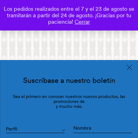
Los pedidos realizados entre el 7 y el 23 de agosto se
0
tramitarán a partir del 24 de agosto. ¡Gracias por tu
Save
paciencia!
Cerrar
Suscríbase a nuestro boletín
Sea el primero en conocer nuestros nuevos productos, las
promociones de
y mucho más.
Perfil