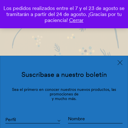
Los pedidos realizados entre el 7 y el 23 de agosto se
0
tramitarán a partir del 24 de agosto. ¡Gracias por tu
Save
paciencia!
Cerrar
Suscríbase a nuestro boletín
Sea el primero en conocer nuestros nuevos productos, las
promociones de
y mucho más.
Perfil