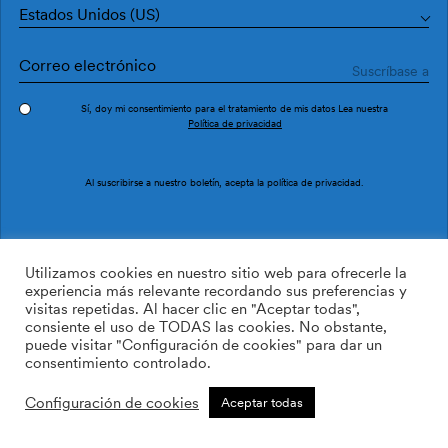
Estados Unidos (US)
Sí, doy mi consentimiento para el tratamiento de mis datos Lea nuestra
Política de privacidad
Pedir muestra
Ref. AN4604-7
Al suscribirse a nuestro boletín, acepta la
política de privacidad
.
Algaida AN4604-7
Utilizamos cookies en nuestro sitio web para ofrecerle la
experiencia más relevante recordando sus preferencias y
visitas repetidas. Al hacer clic en "Aceptar todas",
169.00
$
/roll
Cant:
Cantidad más
consiente el uso de TODAS las cookies. No obstante,
Cantidad menos
puede visitar "Configuración de cookies" para dar un
AÑADIR A LA LISTA DE
consentimiento controlado.
DESEOS
Configuración de cookies
Aceptar todas
Calcular rollos
Añadir a la cesta