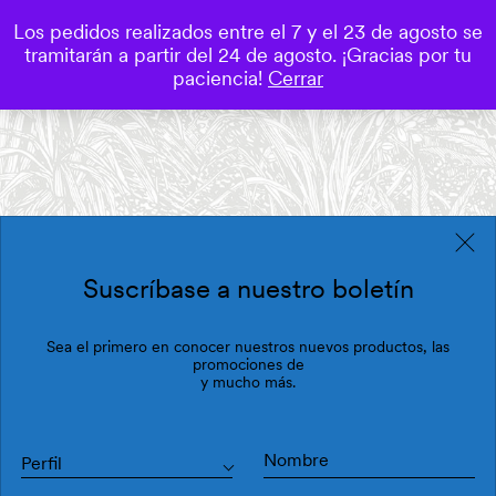
Los pedidos realizados entre el 7 y el 23 de agosto se
0
tramitarán a partir del 24 de agosto. ¡Gracias por tu
Save
paciencia!
Cerrar
Suscríbase a nuestro boletín
Sea el primero en conocer nuestros nuevos productos, las
promociones de
y mucho más.
Perfil