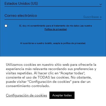
Estados Unidos (US)
Sí, doy mi consentimiento para el tratamiento de mis datos Lea nuestra
Política de privacidad
Pedir muestra
Ref. M4101-1
Al suscribirse a nuestro boletín, acepta la
política de privacidad
.
Vergel M4101-1
Utilizamos cookies en nuestro sitio web para ofrecerle la
experiencia más relevante recordando sus preferencias y
visitas repetidas. Al hacer clic en "Aceptar todas",
/m2
113.64
$
consiente el uso de TODAS las cookies. No obstante,
puede visitar "Configuración de cookies" para dar un
AÑADIR A LA LISTA DE
consentimiento controlado.
DESEOS
Configuración de cookies
Aceptar todas
Tamaño personalizado
Añadir a la cesta