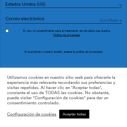
Estados Unidos (US)
Sí, doy mi consentimiento para el tratamiento de mis datos Lea nuestra
Política de privacidad
Pedir muestra
Ref. M4505-1
Al suscribirse a nuestro boletín, acepta la
política de privacidad
.
Tropos M4505-1
Utilizamos cookies en nuestro sitio web para ofrecerle la
experiencia más relevante recordando sus preferencias y
visitas repetidas. Al hacer clic en "Aceptar todas",
/m2
113.64
$
consiente el uso de TODAS las cookies. No obstante,
puede visitar "Configuración de cookies" para dar un
AÑADIR A LA LISTA DE
consentimiento controlado.
DESEOS
Configuración de cookies
Aceptar todas
Tamaño personalizado
Añadir a la cesta