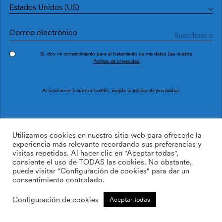
Estados Unidos (US)
Sí, doy mi consentimiento para el tratamiento de mis datos Lea nuestra
Política de privacidad
Pedir muestra
Ref. M4125-3
Al suscribirse a nuestro boletín, acepta la
política de privacidad
.
Tizne M4125-3
Utilizamos cookies en nuestro sitio web para ofrecerle la
experiencia más relevante recordando sus preferencias y
visitas repetidas. Al hacer clic en "Aceptar todas",
/m2
113.64
$
consiente el uso de TODAS las cookies. No obstante,
puede visitar "Configuración de cookies" para dar un
AÑADIR A LA LISTA DE
consentimiento controlado.
DESEOS
Configuración de cookies
Aceptar todas
Tamaño personalizado
Añadir a la cesta