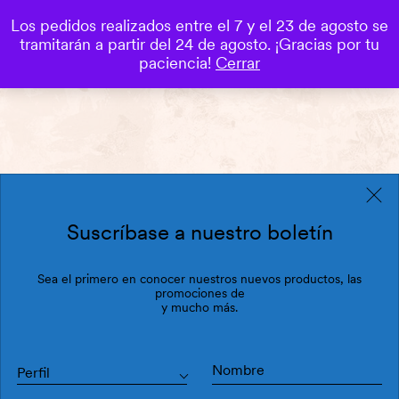
Los pedidos realizados entre el 7 y el 23 de agosto se
0
tramitarán a partir del 24 de agosto. ¡Gracias por tu
Save
paciencia!
Cerrar
Suscríbase a nuestro boletín
Sea el primero en conocer nuestros nuevos productos, las
promociones de
y mucho más.
Perfil