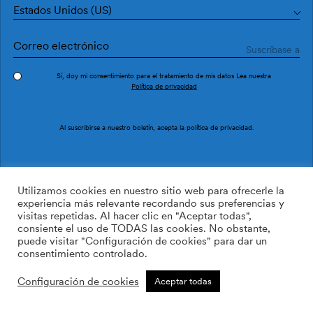
Estados Unidos (US)
Sí, doy mi consentimiento para el tratamiento de mis datos Lea nuestra
Política de privacidad
Pedir muestra
Ref. M4119-2
Al suscribirse a nuestro boletín, acepta la
política de privacidad
.
Scopio M4119-2
Utilizamos cookies en nuestro sitio web para ofrecerle la
experiencia más relevante recordando sus preferencias y
visitas repetidas. Al hacer clic en "Aceptar todas",
/m2
113.64
$
consiente el uso de TODAS las cookies. No obstante,
puede visitar "Configuración de cookies" para dar un
AÑADIR A LA LISTA DE
consentimiento controlado.
DESEOS
Configuración de cookies
Aceptar todas
Tamaño personalizado
Añadir a la cesta