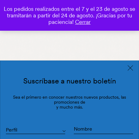
Los pedidos realizados entre el 7 y el 23 de agosto se
0
tramitarán a partir del 24 de agosto. ¡Gracias por tu
Save
paciencia!
Cerrar
Suscríbase a nuestro boletín
Sea el primero en conocer nuestros nuevos productos, las
promociones de
y mucho más.
Perfil