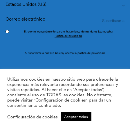
Estados Unidos (US)
Sí, doy mi consentimiento para el tratamiento de mis datos Lea nuestra
Política de privacidad
Pedir muestra
Ref. M4121-2
Al suscribirse a nuestro boletín, acepta la
política de privacidad
.
Montaraz M4121-2
Utilizamos cookies en nuestro sitio web para ofrecerle la
experiencia más relevante recordando sus preferencias y
visitas repetidas. Al hacer clic en "Aceptar todas",
/m2
113.64
$
consiente el uso de TODAS las cookies. No obstante,
puede visitar "Configuración de cookies" para dar un
AÑADIR A LA LISTA DE
consentimiento controlado.
DESEOS
Configuración de cookies
Aceptar todas
Tamaño personalizado
Añadir a la cesta