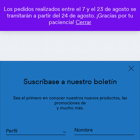
Los pedidos realizados entre el 7 y el 23 de agosto se
0
tramitarán a partir del 24 de agosto. ¡Gracias por tu
Save
paciencia!
Cerrar
Suscríbase a nuestro boletín
Sea el primero en conocer nuestros nuevos productos, las
promociones de
y mucho más.
Perfil