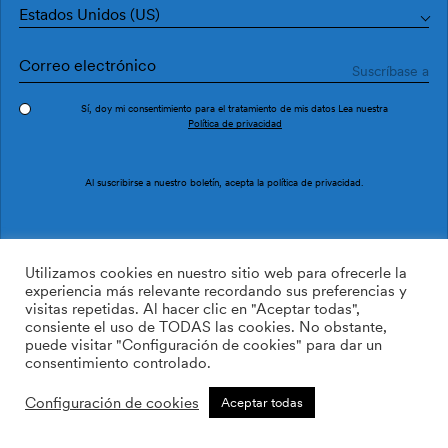
Estados Unidos (US)
Sí, doy mi consentimiento para el tratamiento de mis datos Lea nuestra
Política de privacidad
Pedir muestra
Ref. M2913-4
Al suscribirse a nuestro boletín, acepta la
política de privacidad
.
Moire M2913-4
Utilizamos cookies en nuestro sitio web para ofrecerle la
experiencia más relevante recordando sus preferencias y
visitas repetidas. Al hacer clic en "Aceptar todas",
/m2
113.64
$
consiente el uso de TODAS las cookies. No obstante,
puede visitar "Configuración de cookies" para dar un
AÑADIR A LA LISTA DE
consentimiento controlado.
DESEOS
Configuración de cookies
Aceptar todas
Tamaño personalizado
Añadir a la cesta