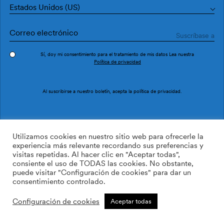
Estados Unidos (US)
Sí, doy mi consentimiento para el tratamiento de mis datos Lea nuestra
Política de privacidad
Pedir muestra
Ref. M3013-1
Al suscribirse a nuestro boletín, acepta la
política de privacidad
.
Maya M3013-1
Utilizamos cookies en nuestro sitio web para ofrecerle la
experiencia más relevante recordando sus preferencias y
visitas repetidas. Al hacer clic en "Aceptar todas",
/m2
113.64
$
consiente el uso de TODAS las cookies. No obstante,
puede visitar "Configuración de cookies" para dar un
AÑADIR A LA LISTA DE
consentimiento controlado.
DESEOS
Configuración de cookies
Aceptar todas
Tamaño personalizado
Añadir a la cesta