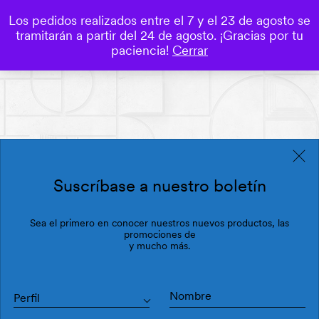
Los pedidos realizados entre el 7 y el 23 de agosto se
0
tramitarán a partir del 24 de agosto. ¡Gracias por tu
Save
paciencia!
Cerrar
Suscríbase a nuestro boletín
Sea el primero en conocer nuestros nuevos productos, las
promociones de
y mucho más.
Perfil