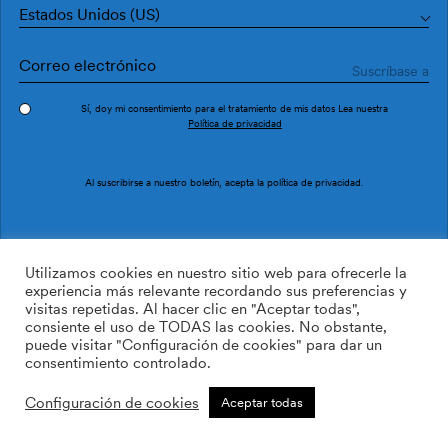
Estados Unidos (US)
Sí, doy mi consentimiento para el tratamiento de mis datos Lea nuestra
Política de privacidad
Pedir muestra
Ref. M4902-1
Al suscribirse a nuestro boletín, acepta la
política de privacidad
.
Lettering M4902-1
Utilizamos cookies en nuestro sitio web para ofrecerle la
experiencia más relevante recordando sus preferencias y
visitas repetidas. Al hacer clic en "Aceptar todas",
/m2
113.64
$
consiente el uso de TODAS las cookies. No obstante,
puede visitar "Configuración de cookies" para dar un
AÑADIR A LA LISTA DE
consentimiento controlado.
DESEOS
Configuración de cookies
Aceptar todas
Tamaño personalizado
Añadir a la cesta