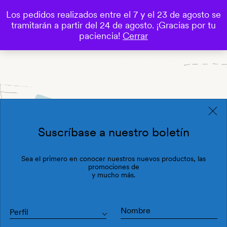
Los pedidos realizados entre el 7 y el 23 de agosto se
0
tramitarán a partir del 24 de agosto. ¡Gracias por tu
Save
paciencia!
Cerrar
Suscríbase a nuestro boletín
Sea el primero en conocer nuestros nuevos productos, las
promociones de
y mucho más.
Perfil