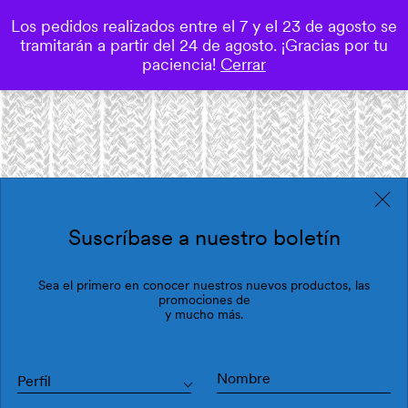
Los pedidos realizados entre el 7 y el 23 de agosto se
0
tramitarán a partir del 24 de agosto. ¡Gracias por tu
Save
paciencia!
Cerrar
Suscríbase a nuestro boletín
Sea el primero en conocer nuestros nuevos productos, las
promociones de
y mucho más.
Perfil