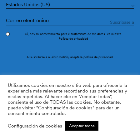
Estados Unidos (US)
Sí, doy mi consentimiento para el tratamiento de mis datos Lea nuestra
Política de privacidad
Pedir muestra
Ref. P2500-1
Al suscribirse a nuestro boletín, acepta la
política de privacidad
.
Esparte P2500-1
Utilizamos cookies en nuestro sitio web para ofrecerle la
experiencia más relevante recordando sus preferencias y
visitas repetidas. Al hacer clic en "Aceptar todas",
/m2
113.64
$
consiente el uso de TODAS las cookies. No obstante,
puede visitar "Configuración de cookies" para dar un
AÑADIR A LA LISTA DE
consentimiento controlado.
DESEOS
Configuración de cookies
Aceptar todas
Tamaño personalizado
Añadir a la cesta